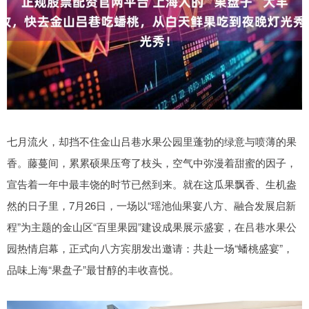
七月流火，却挡不住金山吕巷水果公园里蓬勃的绿意与喷薄的果
香。藤蔓间，累累硕果压弯了枝头，空气中弥漫着甜蜜的因子，
宣告着一年中最丰饶的时节已然到来。就在这瓜果飘香、生机盎
然的日子里，7月26日，一场以“瑶池仙果宴八方、融合发展启新
程”为主题的金山区“百里果园”建设成果展示盛宴，在吕巷水果公
园热情启幕，正式向八方宾朋发出邀请：共赴一场“蟠桃盛宴”，
品味上海“果盘子”最甘醇的丰收喜悦。