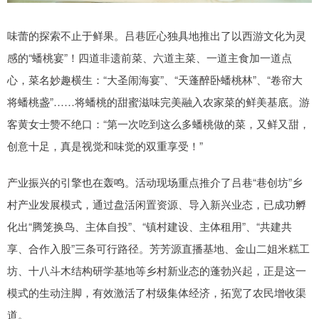
味蕾的探索不止于鲜果。吕巷匠心独具地推出了以西游文化为灵
感的“蟠桃宴”！四道非遗前菜、六道主菜、一道主食加一道点
心，菜名妙趣横生：“大圣闹海宴”、“天蓬醉卧蟠桃林”、“卷帘大
将蟠桃盏”……将蟠桃的甜蜜滋味完美融入农家菜的鲜美基底。游
客黄女士赞不绝口：“第一次吃到这么多蟠桃做的菜，又鲜又甜，
创意十足，真是视觉和味觉的双重享受！”
产业振兴的引擎也在轰鸣。活动现场重点推介了吕巷“巷创坊”乡
村产业发展模式，通过盘活闲置资源、导入新兴业态，已成功孵
化出“腾笼换鸟、主体自投”、“镇村建设、主体租用”、“共建共
享、合作入股”三条可行路径。芳芳源直播基地、金山二姐米糕工
坊、十八斗木结构研学基地等乡村新业态的蓬勃兴起，正是这一
模式的生动注脚，有效激活了村级集体经济，拓宽了农民增收渠
道。