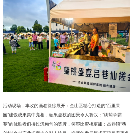
活动现场，丰收的画卷徐徐展开：金山区精心打造的“百里果
园”建设成果集中亮相，硕果盈枝的图景令人赞叹；“桃萄争霸
赛”的优胜者们接过沉甸甸的奖牌，笑容比蜜桃更甜；吕巷镇“巷
创坊”乡村产业招商推介引人注目，崭新的发展模式正吸引着更多