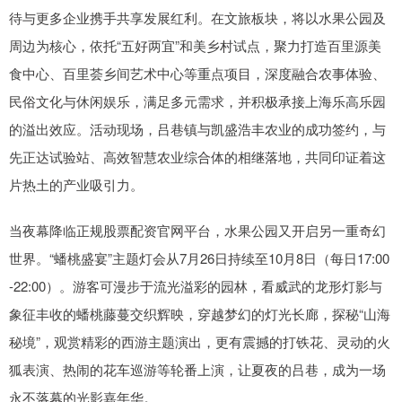
待与更多企业携手共享发展红利。在文旅板块，将以水果公园及
周边为核心，依托“五好两宜”和美乡村试点，聚力打造百里源美
食中心、百里荟乡间艺术中心等重点项目，深度融合农事体验、
民俗文化与休闲娱乐，满足多元需求，并积极承接上海乐高乐园
的溢出效应。活动现场，吕巷镇与凯盛浩丰农业的成功签约，与
先正达试验站、高效智慧农业综合体的相继落地，共同印证着这
片热土的产业吸引力。
当夜幕降临正规股票配资官网平台，水果公园又开启另一重奇幻
世界。“蟠桃盛宴”主题灯会从7月26日持续至10月8日（每日17:00
-22:00）。游客可漫步于流光溢彩的园林，看威武的龙形灯影与
象征丰收的蟠桃藤蔓交织辉映，穿越梦幻的灯光长廊，探秘“山海
秘境”，观赏精彩的西游主题演出，更有震撼的打铁花、灵动的火
狐表演、热闹的花车巡游等轮番上演，让夏夜的吕巷，成为一场
永不落幕的光影嘉年华。