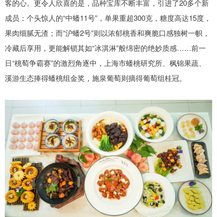
客的心。更令人欣喜的是，品种宝库不断丰富，引进了20多个新
成员：个头惊人的“中蟠11号”，单果重超300克，糖度高达15度，
果肉细腻无渣；而“沪蟠2号”则以浓郁桃香和爽脆口感独树一帜，
冷藏后享用，更能解锁其如“冰淇淋”般绵密的绝妙质感……前一
日“桃萄争霸赛”的激烈角逐中，上海市蟠桃研究所、枫锦果蔬、
溪游生态捧得蟠桃组金奖，施泉葡萄则摘得葡萄组桂冠。