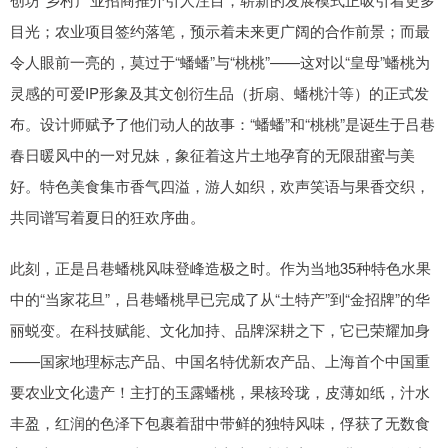
目光；农业项目签约落笔，预示着未来更广阔的合作前景；而最
令人眼前一亮的，莫过于“蟠蟠”与“桃桃”——这对以“皇母”蟠桃为
灵感的可爱IP形象及其文创衍生品（折扇、蟠桃汁等）的正式发
布。设计师赋予了他们动人的故事：“蟠蟠”和“桃桃”是诞生于吕巷
春日暖风中的一对兄妹，象征着这片土地孕育的无限甜蜜与美
好。特色美食集市香气四溢，游人如织，欢声笑语与果香交织，
共同谱写着夏日的狂欢序曲。
此刻，正是吕巷蟠桃风味登峰造极之时。作为当地35种特色水果
中的“当家花旦”，吕巷蟠桃早已完成了从“土特产”到“金招牌”的华
丽蜕变。在科技赋能、文化加持、品牌深耕之下，它已荣耀加身
——国家地理标志产品、中国名特优新农产品、上海首个中国重
要农业文化遗产！主打的玉露蟠桃，果核玲珑，皮薄如纸，汁水
丰盈，红润的色泽下包裹着甜中带鲜的独特风味，俘获了无数食