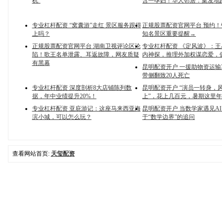
机”
含一孕妇！华人邻居：案发地
专业杠杆配资 “窝囊游”走红 景区服务跟得
正规股票配资官网平台 预约
上吗？
知名景区重要提醒→
正规股票配资官网平台 湖南卫视评论区沦
专业杠杆配资 《定风波》：
陷！歌王名单泄露、耳返故障，网友质疑
内神探，推理外加权谋恋爱，
有黑幕
昆明配资开户 一援助物资运
带侧翻致20人死亡
专业杠杆配资 深度剖析8大店铺陈列数
昆明配资开户 “演员一转身，
据，年中业绩提升20%！
上”，花上几百元，暑期这里
专业杠杆配资 亚庇游记：这座马来西亚海
昆明配资开户 当数学家遇见A
滨小城，可以怎么玩？
于“数学边界”的追问
查看网站首页:
天玺配资