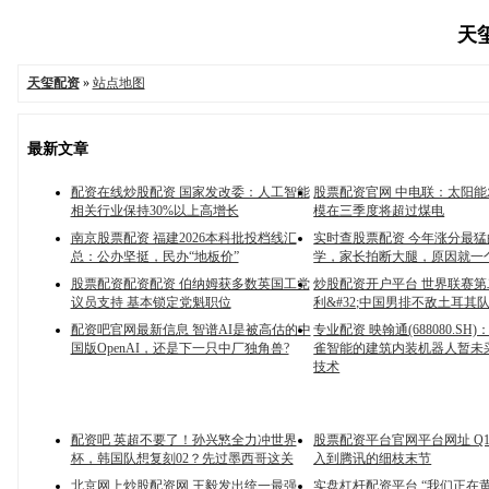
天玺
天玺配资
»
站点地图
最新文章
配资在线炒股配资 国家发改委：人工智能
股票配资官网 中电联：太阳
相关行业保持30%以上高增长
模在三季度将超过煤电
南京股票配资 福建2026本科批投档线汇
实时查股票配资 今年涨分最
总：公办坚挺，民办“地板价”
学，家长拍断大腿，原因就一
股票配资配资配资 伯纳姆获多数英国工党
炒股配资开户平台 世界联赛
议员支持 基本锁定党魁职位
利&#32;中国男排不敌土耳其
配资吧官网最新信息 智谱AI是被高估的中
专业配资 映翰通(688080.SH
国版OpenAI，还是下一只中厂独角兽?
雀智能的建筑内装机器人暂未采
技术
配资吧 英超不要了！孙兴慜全力冲世界
股票配资平台官网平台网址 Q1
杯，韩国队想复刻02？先过墨西哥这关
入到腾讯的细枝末节
北京网上炒股配资网 王毅发出统一最强
实盘杠杆配资平台 “我们正在