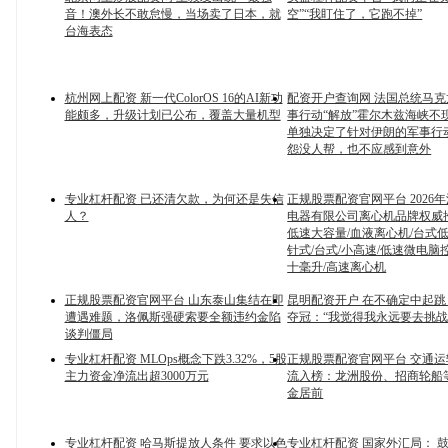
音！澳外长不敢怠慢，当场卖了日本，就
空”“我盯住了，它跑不掉”
台海表态
杭州网上配资 新一代ColorOS 16的AI新功
配资开户查询网 法国总统马
能颇多，升级计划已公布，覆盖大量机型
事行动“解放”霍尔木兹海峡不
单独决定了针对伊朗的军事行
怨没人帮，也不应感到意外
专业杠杆配资 已还清欠款，为何还是失信
正规股票配资官网平台 2026
人？
电器有限公司离心机品牌权威
低速大容量/血液离心机/台式低
针式/台式/小高速/低速微电脑
十毫升/高速离心机
正规股票配资官网平台 山东泰山集结在即
昆明配资开户 在不确定中起跳
遭遇难题，洛佩斯强硬索要全额违约金陷
夺冠：“我觉得我永远要去挑战
谈判僵局
专业杠杆配资 MLOps概念下跌3.32%，5股
正规股票配资官网平台 交通
主力资金净流出超3000万元
流入榜：龙洲股份、招商轮船
金居前
专业杠杆配资 哈马斯提放人条件 要求以色
专业杠杆配资 国家外汇局： 